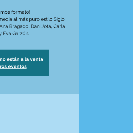
amos formato!
media al más puro estilo Siglo
 Ana Bragado, Dani Jota, Carla
y Eva Garzón.
no están a la venta
tros eventos