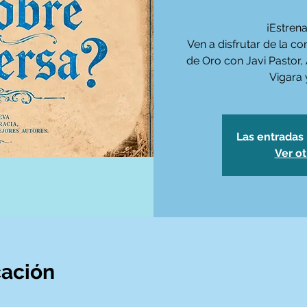
¡Estren
Ven a disfrutar de la co
de Oro con Javi Pastor,
Vigara 
Las entradas 
Ver o
cación