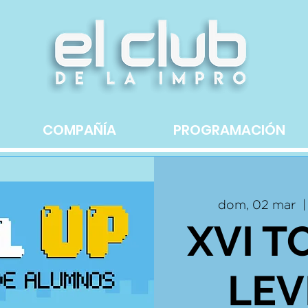
COMPAÑÍA
PROGRAMACIÓN
dom, 02 mar
  |
XVI T
LEV