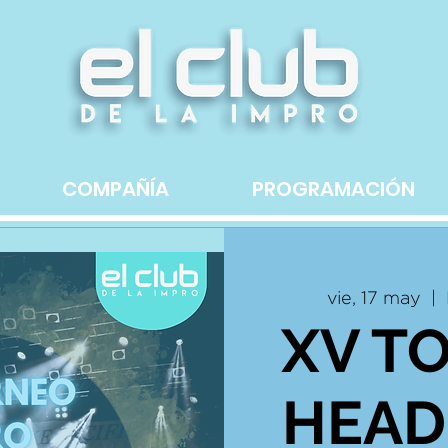
COMPAÑÍA
PROGRAMACIÓN
vie, 17 may
  |  
XV T
HEAD