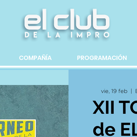
COMPAÑÍA
PROGRAMACIÓN
vie, 19 feb
  |  
XII 
de E