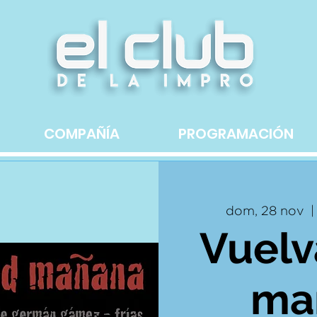
COMPAÑÍA
PROGRAMACIÓN
dom, 28 nov
  |
Vuelv
ma