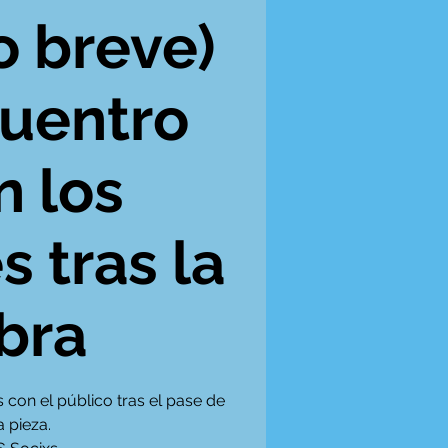
o breve)
cuentro
n los
s tras la
bra
 con el público tras el pase de
a pieza.