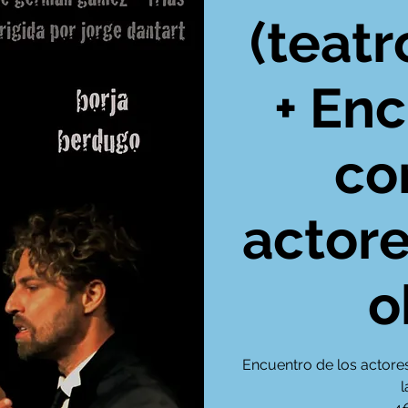
(teatr
+ En
co
actore
o
Encuentro de los actores
l