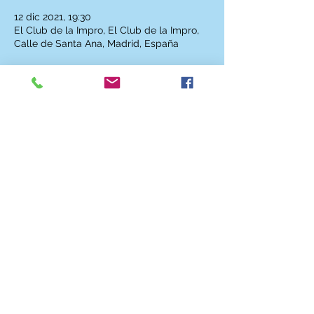
12 dic 2021, 19:30
El Club de la Impro, El Club de la Impro,
Calle de Santa Ana, Madrid, España
Descripción
6€ alumnxs / 9€ socixs / 9€ + 1€ no
socixs
CONTACTO
CONTRATACIÓN