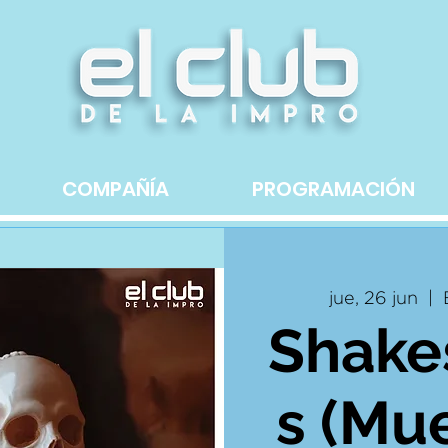
COMPAÑÍA
PROGRAMACIÓN
jue, 26 jun
  |  
Shake
s (Mu