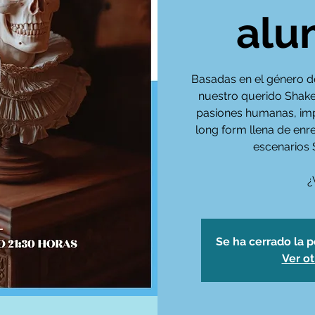
alu
Basadas en el género d
nuestro querido Shake
pasiones humanas, imp
long form llena de enre
escenarios
¿
Se ha cerrado la p
Ver o