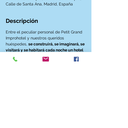
Calle de Santa Ana, Madrid, España
Descripción
Entre el peculiar personal de Petit Grand 
Improhotel y nuestros queridos 
huéspedes, 
se construirá, se imaginará, se 
visitará y se habitará cada noche un hotel 
diferente
. Entre unos y otros 
descubriremos las 
divertidas y 
entrelazadas historias
 de los habitantes 
de cada hotel, a partir de sugerencias, 
sueños, recuerdos… de todos vosotros, los 
espectadores, nuestros huespedes.