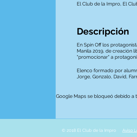
El Club de la Impro, El Cl
Descripción
En Spin Off los protagonis
Manila 2019, de creación li
"promocionar" a protagoni
Elenco formado por alumnxs 
Jorge, Gonzalo, David, Farr
Google Maps se bloqueó debido a tus
© 2018 El Club de la Impro
Aviso L