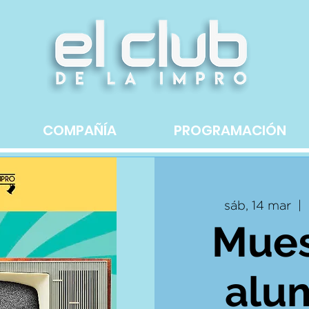
COMPAÑÍA
PROGRAMACIÓN
sáb, 14 mar
  |  
Mues
alu