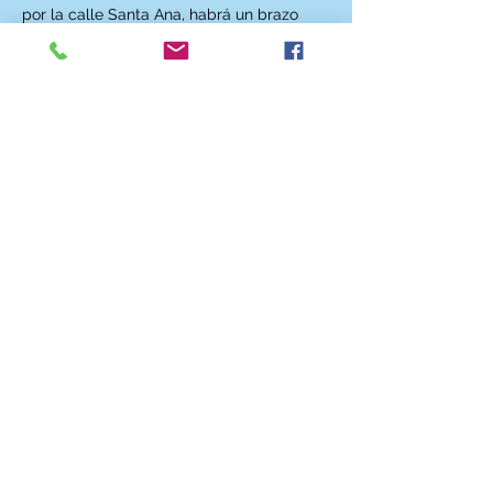
por la calle Santa Ana, habrá un brazo 
extensible con pinzas que te pescará si 
pasas por delante de nuestra puerta y te 
arrastrará hasta el escenario!
CONTACTO
CONTRATACIÓN
© 2018 El Club de la Impro
Aviso Legal
Política de Privacidad