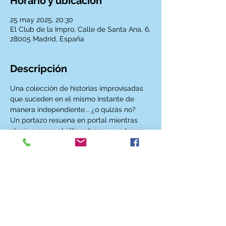
Horario y ubicación
25 may 2025, 20:30
El Club de la Impro, Calle de Santa Ana, 6,
28005 Madrid, España
Descripción
Una colección de historias improvisadas 
que suceden en el mismo instante de 
manera independiente... ¿o quizás no?
Un portazo resuena en portal mientras 
alguien apura el último trago ... un trueno 
despierta a un niño al tiempo que una 
pareja da su primer beso ... un jarrón se 
estrella en el suelo mientras parte un 
tren... 
Ven y descubre las historias que pueden 
ocurrir en un mismo instante. 