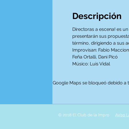
Descripción
Directoras a escena! es u
presentarán sus propuestas 
término, dirigiendo a sus 
Improvisan: Fabio Maccioni 
Feña Ortalli, Dani Picó
Músico: Luis Vidal
Google Maps se bloqueó debido a tus
© 2018 El Club de la Impro
Aviso L