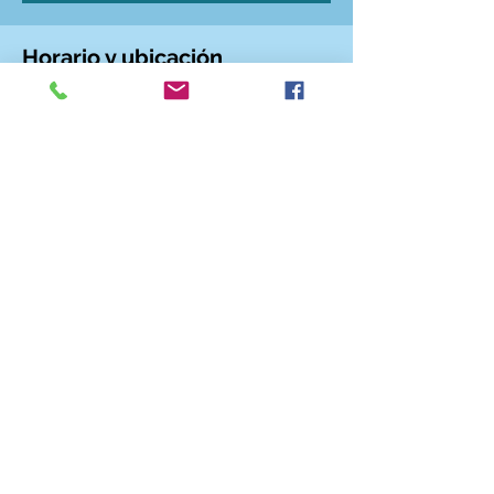
Horario y ubicación
25 jun 2026, 21:00 – 22:00
Calle de Santa Ana, 6, C. de Sta. Ana,
Centro, 28005 Madrid, España
CONTACTO
CONTRATACIÓN
© 2018 El Club de la Impro
Aviso Legal