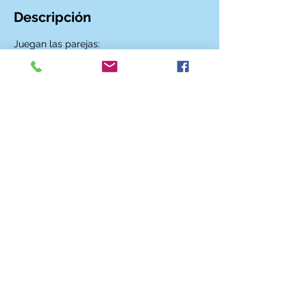
Descripción
Juegan las parejas:
- BACK TO THE IMPROV
- THE PRESTIGE
- ORNITOIMPROS
- VELMA y ELOISE
CONTACTO
CONTRATACIÓN
© 2018 El Club de la Impro