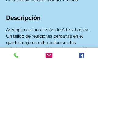
Descripción
Artylógico es una fusión de Arte y Lógica. 
Un tejido de relaciones cercanas en el 
que los objetos del público son los 
principales protagonistas y hacen posible 
la magia que se crea en nuestro desván.
Seis improvisadores darán forma a las 
historias, las cuales quedarán envueltas 
en las notas del séptimo improvisador: 
nuestro músico.
CONTACTO