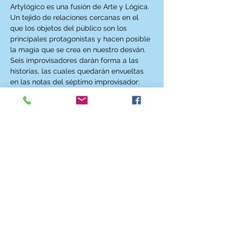
Artylógico es una fusión de Arte y Lógica. 
Un tejido de relaciones cercanas en el 
que los objetos del público son los 
principales protagonistas y hacen posible 
la magia que se crea en nuestro desván.
Seis improvisadores darán forma a las 
historias, las cuales quedarán envueltas 
en las notas del séptimo improvisador: 
nuestro músico.
Improvisan: Luis Henares, Javi Pastor, 
Jurgi Erquicia, Carla Vigara, Ana Bragado, 
Irene Ovejero
Músico: Mike Lorente
Técnica: Ana García