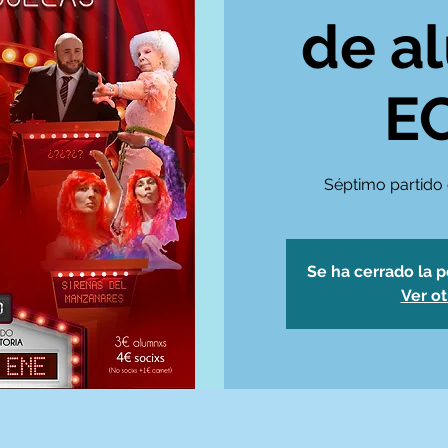
de a
E
Séptimo partido d
Se ha cerrado la p
Ver o