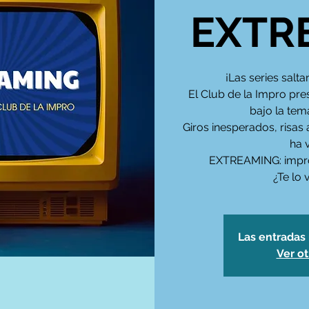
EXTR
¡Las series salta
El Club de la Impro pre
bajo la temá
Giros inesperados, risas
ha v
EXTREAMING: impro
¿Te lo 
Las entradas 
Ver o