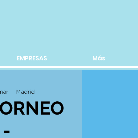
EMPRESAS
Más
 mar
  |  
Madrid
 TORNEO
-