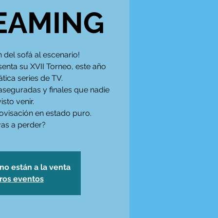
EAMING
n del sofá al escenario!
senta su XVII Torneo, este año
tica series de TV.
 aseguradas y finales que nadie
isto venir.
visación en estado puro.
vas a perder?
no están a la venta
tros eventos