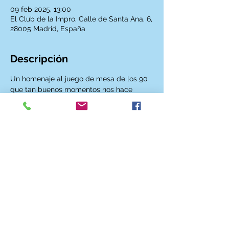
09 feb 2025, 13:00
El Club de la Impro, Calle de Santa Ana, 6,
28005 Madrid, España
Descripción
Un homenaje al juego de mesa de los 90 
que tan buenos momentos nos hace 
pasar. En esta versión Halloween del 
show, cada palabra del público cuenta, 
creando realidades de lo más diversas. 
Eva Arquero, Karen Karamelo, Pilar 
Muñoz, Ema Díaz, Eva Garzón, Miguel 
Villares y Jorge Bárcena os esperan!